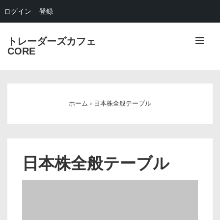
ログイン
登録
↓
メ
トレーダーズカフェ
メ
CORE
イ
ニ
ン
メ
コ
ュ
イ
ン
ホーム
›
日本株全般テーブル
ン
テ
ー
ナ
ン
ビ
ツ
へ
ゲ
日本株全般テーブル
ス
ー
キ
シ
ッ
ョ
プ
ン